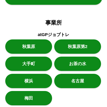
事業所
atGPジョブトレ
秋葉原
秋葉原第2
大手町
お茶の水
横浜
名古屋
梅田