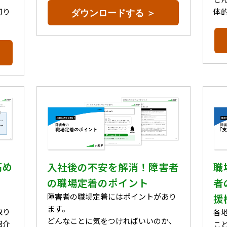
切り
体
ダウンロードする ＞
高め
入社後の不安を解消！障害者
職
の職場定着のポイント
者
障害者の職場定着にはポイントがあり
援
ます。
取り
各
どんなことに気をつければいいのか、
紹介
こ