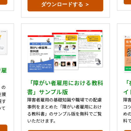
ダウンロードする ＞
者雇
「障がい者雇用における教科
「
」の
書」サンプル版
イ
支援
障害者雇用の基礎知識や職場での配慮
障
現す
事例をまとめた「障がい者雇用におけ
コ
いて
る教科書」のサンプル版を無料でご覧
め
いただけます。
料