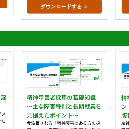
ダウンロードする ＞
精神障害者採用の基礎知識
者雇
精
～主な障害種別と長期就業を
ン
見据えたポイント～
デメ
版
きた
今注目される「精神障害のある方の採
精