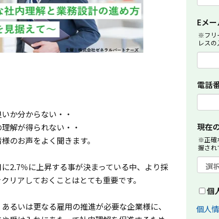
Eメー
※フリ
レスの
電話
良いか分からない・・
現在
の理解が得られない・・
者様のお声をよく聞きます。
※正確
握され
年7月に2.7％に上昇する事が決まっている中、より採
をクリアしておくことはとても重要です。
個
、あるいは更なる雇用の推進が必要な企業様に、
個人