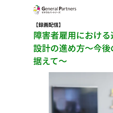
【録画配信】
障害者雇用における
設計の進め方～今後
据えて～