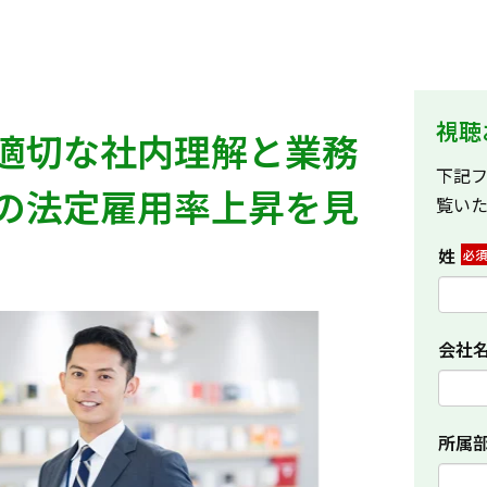
視聴
適切な社内理解と業務
下記
の法定雇用率上昇を見
覧い
姓
会社
所属